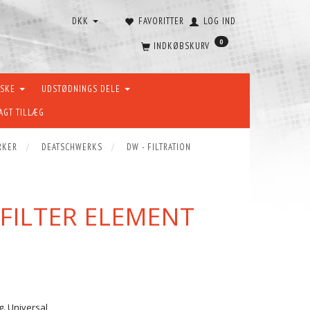
DKK
FAVORITTER
LOG IND
0
INDKØBSKURV
ÆSKE
UDSTØDNINGS DELE
AGT TILLÆG
RKER
DEATSCHWERKS
DW - FILTRATION
FILTER ELEMENT
g. Universal