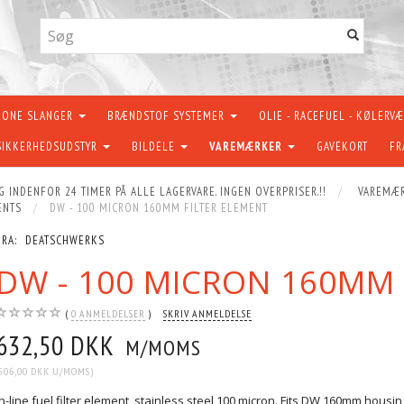
KONE SLANGER
BRÆNDSTOF SYSTEMER
OLIE - RACEFUEL - KØLERV
SIKKERHEDSUDSTYR
BILDELE
VAREMÆRKER
GAVEKORT
FR
G INDENFOR 24 TIMER PÅ ALLE LAGERVARE. INGEN OVERPRISER.!!
VAREMÆ
ENTS
DW - 100 MICRON 160MM FILTER ELEMENT
FRA:
DEATSCHWERKS
DW - 100 MICRON 160MM 
0
ANMELDELSER
SKRIV ANMELDELSE
632,50 DKK
M/MOMS
506,00 DKK
U/MOMS
)
In-line fuel filter element, stainless steel 100 micron. Fits DW 160mm housin