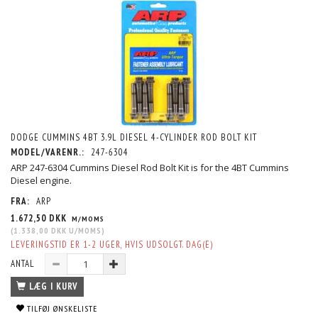
DODGE CUMMINS 4BT 3.9L DIESEL 4-CYLINDER ROD BOLT KIT
MODEL/VARENR.:
247-6304
ARP 247-6304 Cummins Diesel Rod Bolt Kit is for the 4BT Cummins
Diesel engine.
FRA:
ARP
1.672,50 DKK
M/MOMS
(
1.338,00 DKK
U/MOMS
)
LEVERINGSTID ER 1-2 UGER, HVIS UDSOLGT. DAG(E)
ANTAL
LÆG I KURV
TILFØJ ØNSKELISTE