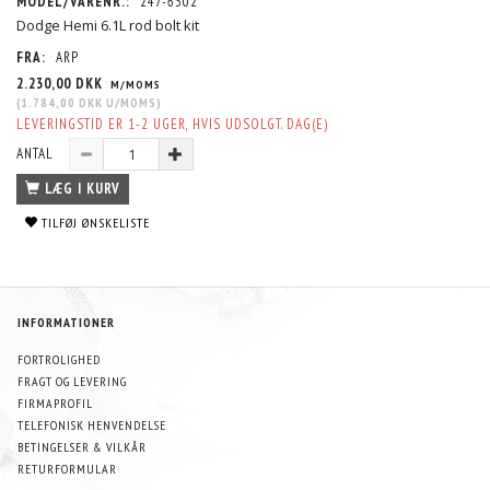
MODEL/VARENR.:
247-6302
Dodge Hemi 6.1L rod bolt kit
FRA:
ARP
2.230,00 DKK
M/MOMS
(
1.784,00 DKK
U/MOMS
)
LEVERINGSTID ER 1-2 UGER, HVIS UDSOLGT. DAG(E)
ANTAL
LÆG I KURV
TILFØJ ØNSKELISTE
INFORMATIONER
FORTROLIGHED
FRAGT OG LEVERING
FIRMAPROFIL
TELEFONISK HENVENDELSE
BETINGELSER & VILKÅR
RETURFORMULAR