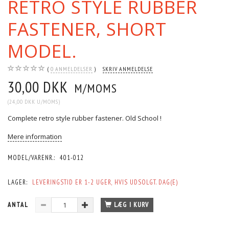
RETRO STYLE RUBBER
FASTENER, SHORT
MODEL.
0
ANMELDELSER
SKRIV ANMELDELSE
30,00 DKK
M/MOMS
(
24,00 DKK
U/MOMS
)
Complete retro style rubber fastener. Old School !
Mere information
MODEL/VARENR.:
401-012
LAGER:
LEVERINGSTID ER 1-2 UGER, HVIS UDSOLGT. DAG(E)
ANTAL
LÆG I KURV