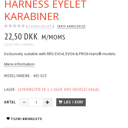
HARNESS EYELET
KARABINER
0
ANMELDELSER
SKRIV ANMELDELSE
22,50 DKK
M/MOMS
(
18,00 DKK
U/MOMS
)
Exclusively suitable with RRS EVO4, EVO6 & PRO6 Hans® models.
Mere information
MODEL/VARENR.:
405-023
LAGER:
LEVERINGSTID ER 1-2 UGER, HVIS UDSOLGT. DAG(E)
ANTAL
LÆG I KURV
TILFØJ ØNSKELISTE