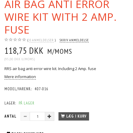
AIR BAG ANTI ERROR
WIRE KIT WITH 2 AMP.
FUSE
0
ANMELDELSER
SKRIV ANMELDELSE
118,75 DKK
M/MOMS
(
95,00 DKK
U/MOMS
)
RRS air bag anti error wire kit. Including 2 Amp. fuse
Mere information
MODEL/VARENR.:
407-016
LAGER:
PÅ LAGER
ANTAL
LÆG I KURV