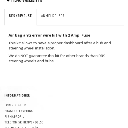
TILFØJ ØNSKELISTE
BESKRIVELSE
ANMELDELSER
Air bag anti error wire kit with 2 Amp. Fuse
This kit allows to have a proper dashboard after a hub and
steering wheel installation.
We do NOT guarantee this kit for other brands than RRS
steering wheels and hubs.
INFORMATIONER
FORTROLIGHED
FRAGT OG LEVERING
FIRMAPROFIL
TELEFONISK HENVENDELSE
BETINGELSER & VILKÅR