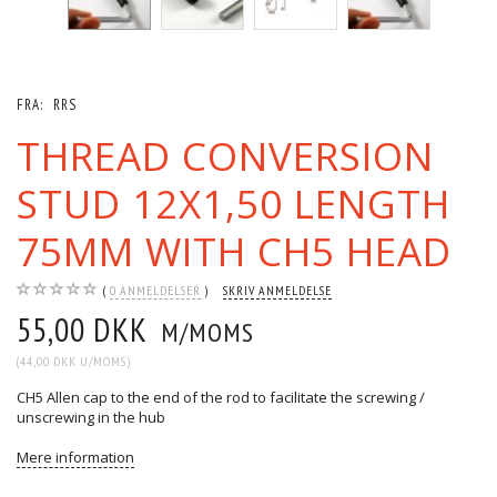
FRA:
RRS
THREAD CONVERSION
STUD 12X1,50 LENGTH
75MM WITH CH5 HEAD
0
ANMELDELSER
SKRIV ANMELDELSE
55,00 DKK
M/MOMS
(
44,00 DKK
U/MOMS
)
CH5 Allen cap to the end of the rod to facilitate the screwing /
unscrewing in the hub
Mere information