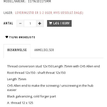
MODEL/VARENR.:
11796101175MM
LAGER:
LEVERINGSTID ER 1-2 UGER, HVIS UDSOLGT. DAG(E)
ANTAL
LÆG I KURV
TILFØJ ØNSKELISTE
BESKRIVELSE
ANMELDELSER
Thread conversion stud 12x150 Length 75mm with CH5 Allen end
Root thread 12x150 - shaft threat 12x150
Length 75mm
CH5 Allen end to make the screwing / unscrewing in the hub
easier
Black galvanizing, cold forger part
A : thread 12 x 125