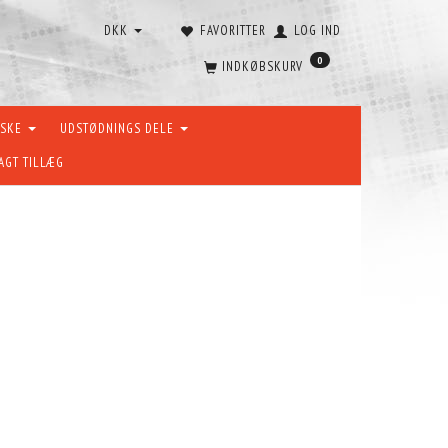
DKK
FAVORITTER
LOG IND
0
INDKØBSKURV
ÆSKE
UDSTØDNINGS DELE
AGT TILLÆG