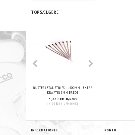
TOPSÆLGERE
POPULÆR
RUSTFRI STÅL STRIPS - L400MM - EXTRA
VHT WRINKLE PAIN
KRAFTIG 8MM BREDE
5,00 DKK
215,00 DKK
M/MOMS
M/
(
4,00 DKK
U/MOMS
)
(
172,00 DKK
U/
INFORMATIONER
KONTO