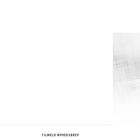
POPULÆR
POPULÆR
PROLINE - AN-6 - SORT NYLON ARMERED
SORT - 4 MM VAKUM SLANGE
132,50 DKK
46,25 DKK
S
M/MOMS
M/MOMS
S
)
(
106,00 DKK
U/MOMS
)
(
37,00 DKK
U/MOMS
)
TILMELD NYHEDSBREV