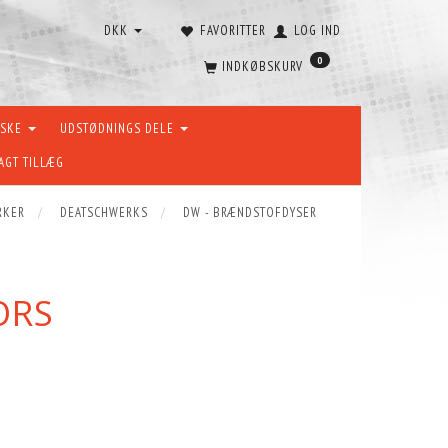
DKK
FAVORITTER
LOG IND
0
INDKØBSKURV
ÆSKE
UDSTØDNINGS DELE
AGT TILLÆG
RKER
DEATSCHWERKS
DW - BRÆNDSTOFDYSER
ORS