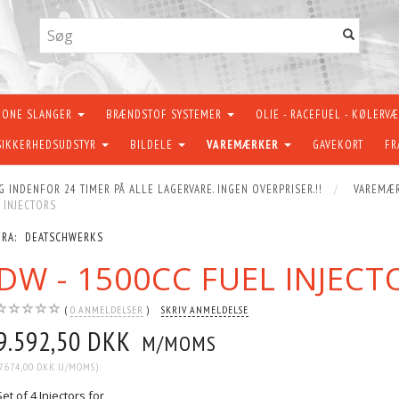
KONE SLANGER
BRÆNDSTOF SYSTEMER
OLIE - RACEFUEL - KØLERV
SIKKERHEDSUDSTYR
BILDELE
VAREMÆRKER
GAVEKORT
FR
G INDENFOR 24 TIMER PÅ ALLE LAGERVARE. INGEN OVERPRISER.!!
VAREMÆ
 INJECTORS
FRA:
DEATSCHWERKS
DW - 1500CC FUEL INJECT
0
ANMELDELSER
SKRIV ANMELDELSE
9.592,50 DKK
M/MOMS
7.674,00 DKK
U/MOMS
)
Set of 4 Injectors for