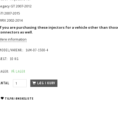
Legacy GT 2007-2012
STI 2007-2015
WRX 2002-2014
If you are purchasing these injectors for a vehicle other than tho
connectors
as well.
Mere information
MODEL/VARENR.:
16M-07-1500-4
VÆGT:
10 KG
LAGER:
PÅ LAGER
ANTAL
LÆG I KURV
TILFØJ ØNSKELISTE