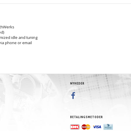
schWerks
ed)
imized idle and tuning
via phone or email
NYHEDER
BETALINGSMETODER