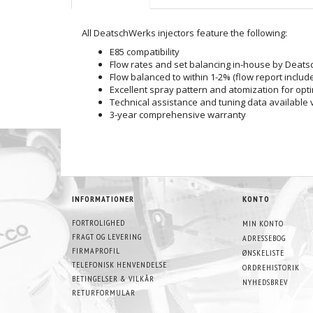
All DeatschWerks injectors feature the following:
E85 compatibility
Flow rates and set balancing in-house by Deat
Flow balanced to within 1-2% (flow report includ
Excellent spray pattern and atomization for opt
Technical assistance and tuning data available 
3-year comprehensive warranty
INFORMATIONER
KONTO
FORTROLIGHED
MIN KONTO
FRAGT OG LEVERING
ADRESSEBOG
FIRMAPROFIL
ØNSKELISTE
TELEFONISK HENVENDELSE
ORDREHISTORIK
BETINGELSER & VILKÅR
NYHEDSBREV
RETURFORMULAR