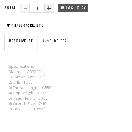
ANTAL
LÆG I KURV
TILFØJ ØNSKELISTE
BESKRIVELSE
ANMELDELSER
Specifications
Material ARP2000
1) Thread Size 3/8˝
2) UHL 1.500˝
3) Thread Length 0.550˝
4) Grip Length 0.100˝
5) Head Height 0.388˝
6) Wrench Size 7/16˝
7) Collar Dia. 0.555˝