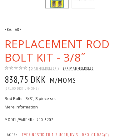
FRA:
ARP
REPLACEMENT ROD
BOLT KIT - 3/8˝
0
ANMELDELSER
SKRIV ANMELDELSE
838,75 DKK
M/MOMS
(
671,00 DKK
U/MOMS
)
Rod Bolts - 3/8˝, 8-piece set
Mere information
MODEL/VARENR.:
200-6207
LAGER:
LEVERINGSTID ER 1-2 UGER, HVIS UDSOLGT. DAG(E)