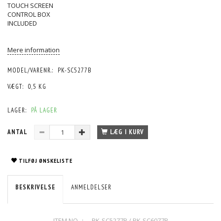
TOUCH SCREEN
CONTROL BOX
INCLUDED
Mere information
MODEL/VARENR.:
PK-SC5277B
VÆGT:
0,5 KG
LAGER:
PÅ LAGER
ANTAL
LÆG I KURV
TILFØJ ØNSKELISTE
BESKRIVELSE
ANMELDELSER
ITEM NO.： PK-SC5277B / PK-SC6077B