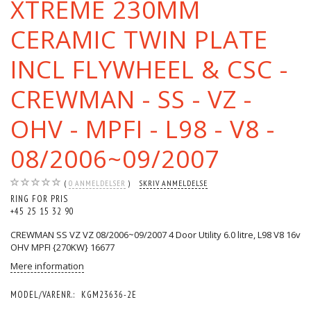
XTREME 230MM
CERAMIC TWIN PLATE
INCL FLYWHEEL & CSC -
CREWMAN - SS - VZ -
OHV - MPFI - L98 - V8 -
08/2006~09/2007
0
ANMELDELSER
SKRIV ANMELDELSE
RING FOR PRIS
+45 25 15 32 90
CREWMAN SS VZ VZ 08/2006~09/2007 4 Door Utility 6.0 litre, L98 V8 16v
OHV MPFI {270KW} 16677
Mere information
MODEL/VARENR.:
KGM23636-2E