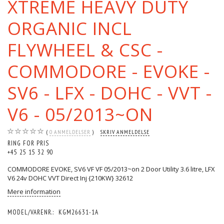
XTREME HEAVY DUTY
ORGANIC INCL
FLYWHEEL & CSC -
COMMODORE - EVOKE -
SV6 - LFX - DOHC - VVT -
V6 - 05/2013~ON
0
ANMELDELSER
SKRIV ANMELDELSE
RING FOR PRIS
+45 25 15 32 90
COMMODORE EVOKE, SV6 VF VF 05/2013~on 2 Door Utility 3.6 litre, LFX
V6 24v DOHC VVT Direct Inj {210KW} 32612
Mere information
MODEL/VARENR.:
KGM26631-1A