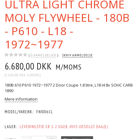
ULTRA LIGHT CHROME
MOLY FLYWHEEL - 180B
- P610 - L18 -
1972~1977
0
ANMELDELSER
SKRIV ANMELDELSE
6.680,00 DKK
M/MOMS
(
5.344,00 DKK
U/MOMS
)
180B 610 P610 1972~1977 2 Door Coupe 1.8 litre, L18 I4 8v SOHC CARB
1890
Mere information
MODEL/VARENR.:
FNI006CL
LAGER:
LEVERINGSTID ER 1-2 UGER, HVIS UDSOLGT. DAG(E)