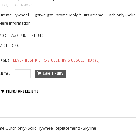
6.927,00 DKK
U/MOMS
)
Xtreme Flywheel - Lightweight Chrome-Moly*Suits Xtreme Clutch only (Solid
Mere information
MODEL/VARENR.:
FNI134C
VÆGT:
8 KG
LAGER:
LEVERINGSTID ER 1-2 UGER, HVIS UDSOLGT. DAG(E)
ANTAL
LÆG I KURV
TILFØJ ØNSKELISTE
e Clutch only (Solid Flywheel Replacement) - Skyline