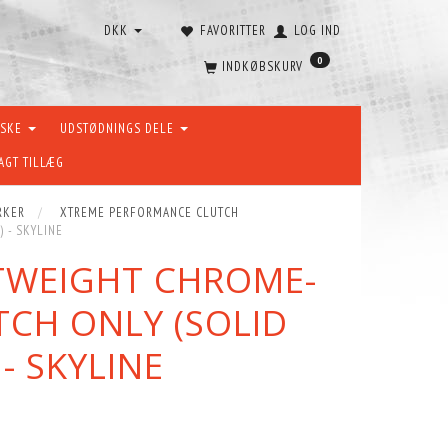
DKK
FAVORITTER
LOG IND
0
INDKØBSKURV
ÆSKE
UDSTØDNINGS DELE
AGT TILLÆG
RKER
XTREME PERFORMANCE CLUTCH
 - SKYLINE
HTWEIGHT CHROME-
TCH ONLY (SOLID
- SKYLINE