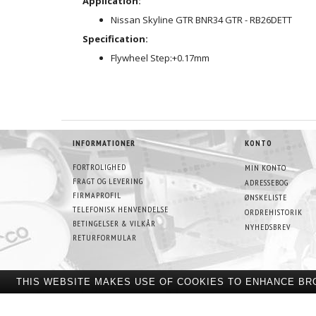
Application:
Nissan Skyline GTR BNR34 GTR - RB26DETT
Specification:
Flywheel Step:
+0.17mm
INFORMATIONER
KONTO
FORTROLIGHED
MIN KONTO
FRAGT OG LEVERING
ADRESSEBOG
FIRMAPROFIL
ØNSKELISTE
TELEFONISK HENVENDELSE
ORDREHISTORIK
BETINGELSER & VILKÅR
NYHEDSBREV
RETURFORMULAR
THIS WEBSITE MAKES USE OF COOKIES TO ENHANCE BR