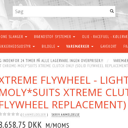
KONE SLANGER
BRÆNDSTOF SYSTEMER
OLIE - RACEFUEL - KØLERV
SIKKERHEDSUDSTYR
BILDELE
VAREMÆRKER
GAVEKORT
FR
G INDENFOR 24 TIMER PÅ ALLE LAGERVARE. INGEN OVERPRISER.!!
VAREMÆ
T CHROME-MOLY*SUITS XTREME CLUTCH ONLY (SOLID FLYWHEEL REPLACEMENT)
XTREME FLYWHEEL - LIG
MOLY*SUITS XTREME CLU
FLYWHEEL REPLACEMENT) 
0
ANMELDELSER
SKRIV ANMELDELSE
8.658,75 DKK
M/MOMS