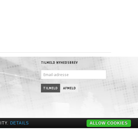
TILMELD NYHEDSBREV
EMAIL-
ADRESSE
TILMELD
AFMELD
ITY.
DETAILS
ALLOW COOKIES