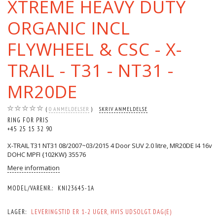
XTREME HEAVY DUTY
ORGANIC INCL
FLYWHEEL & CSC - X-
TRAIL - T31 - NT31 -
MR20DE
0
ANMELDELSER
SKRIV ANMELDELSE
RING FOR PRIS
+45 25 15 32 90
X-TRAIL T31 NT31 08/2007~03/2015 4 Door SUV 2.0 litre, MR20DE I4 16v
DOHC MPFI {102KW} 35576
Mere information
MODEL/VARENR.:
KNI23645-1A
LAGER:
LEVERINGSTID ER 1-2 UGER, HVIS UDSOLGT. DAG(E)