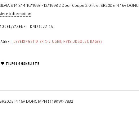
SILVIA S14 S14 10/1993~12/1998 2 Door Coupe 2.0 litre, SR20DE I4 16v DOH
Mere information
MODEL/VARENR.:
KNI23022-1A
LAGER:
LEVERINGSTID ER 1-2 UGER, HVIS UDSOLGT. DAG(E)
TILFØJ ØNSKELISTE
, SR20DE I4 16v DOHC MPFI {119KW} 7832