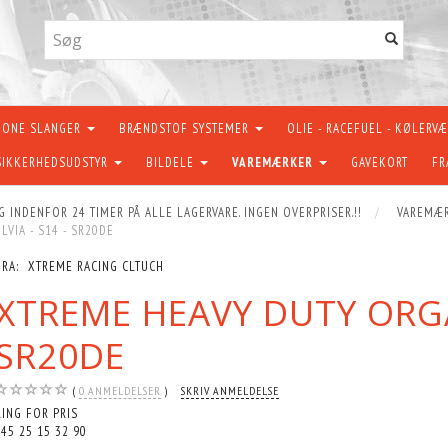
KONE SLANGER
BRÆNDSTOF SYSTEMER
OLIE - RACEFUEL - KØLERV
SIKKERHEDSUDSTYR
BILDELE
VAREMÆRKER
GAVEKORT
FR
G INDENFOR 24 TIMER PÅ ALLE LAGERVARE. INGEN OVERPRISER.!!
VAREMÆ
LVIA - S14 - SR20DE
FRA:
XTREME RACING CLTUCH
XTREME HEAVY DUTY ORGANI
SR20DE
0
ANMELDELSER
SKRIV ANMELDELSE
RING FOR PRIS
+45 25 15 32 90