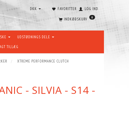
DKK
FAVORITTER
LOG IND
0
INDKØBSKURV
ÆSKE
UDSTØDNINGS DELE
AGT TILLÆG
RKER
XTREME PERFORMANCE CLUTCH
C - SILVIA - S14 -