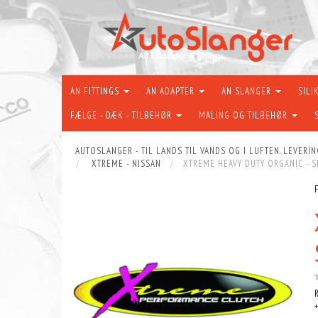
AN FITTINGS
AN ADAPTER
AN SLANGER
SILI
FÆLGE - DÆK - TILBEHØR
MALING OG TILBEHØR
AUTOSLANGER - TIL LANDS TIL VANDS OG I LUFTEN. LEVERIN
XTREME - NISSAN
XTREME HEAVY DUTY ORGANIC - SI