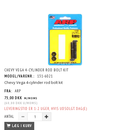
CHEVY VEGA 4-CYLINDER ROD BOLT KIT
MODEL/VARENR.:
131-6021
Chevy Vega 4-cylinder rod bolt kit
FRA:
ARP
75,00 DKK
M/MOMS
(
60,00 DKK
U/MOMS
)
LEVERINGSTID ER 1-2 UGER, HVIS UDSOLGT. DAG(E)
ANTAL
LÆG I KURV