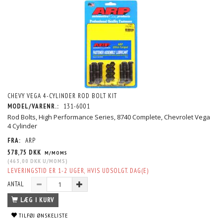
CHEVY VEGA 4-CYLINDER ROD BOLT KIT
MODEL/VARENR.:
131-6001
Rod Bolts, High Performance Series, 8740 Complete, Chevrolet Vega
4 Cylinder
FRA:
ARP
578,75 DKK
M/MOMS
(
463,00 DKK
U/MOMS
)
LEVERINGSTID ER 1-2 UGER, HVIS UDSOLGT. DAG(E)
ANTAL
LÆG I KURV
TILFØJ ØNSKELISTE