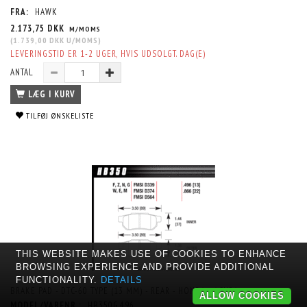
FRA:
HAWK
2.173,75 DKK
M/MOMS
(
1.739,00 DKK
U/MOMS
)
LEVERINGSTID ER 1-2 UGER, HVIS UDSOLGT. DAG(E)
ANTAL
LÆG I KURV
TILFØJ ØNSKELISTE
THIS WEBSITE MAKES USE OF COOKIES TO ENHANCE
BROWSING EXPERIENCE AND PROVIDE ADDITIONAL
FUNCTIONALITY.
DETAILS
BRAKE PAD - DTC-60 TYPE (13 MM) - REAR - HONDA - ACURA
ALLOW COOKIES
MODEL/VARENR.:
HB350G.496