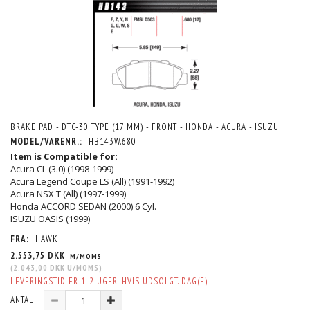
BRAKE PAD - DTC-30 TYPE (17 MM) - FRONT - HONDA - ACURA - ISUZU
MODEL/VARENR.:
HB143W.680
Item is Compatible for:
Acura CL (3.0) (1998-1999)
Acura Legend Coupe LS (All) (1991-1992)
Acura NSX T (All) (1997-1999)
Honda ACCORD SEDAN (2000) 6 Cyl.
ISUZU OASIS (1999)
FRA:
HAWK
2.553,75 DKK
M/MOMS
(
2.043,00 DKK
U/MOMS
)
LEVERINGSTID ER 1-2 UGER, HVIS UDSOLGT. DAG(E)
ANTAL