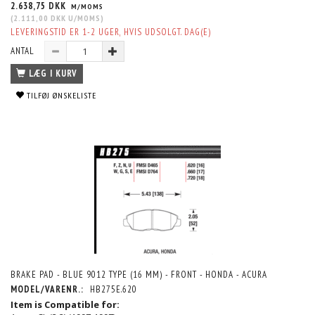
2.638,75 DKK
M/MOMS
(
2.111,00 DKK
U/MOMS
)
LEVERINGSTID ER 1-2 UGER, HVIS UDSOLGT. DAG(E)
ANTAL
LÆG I KURV
TILFØJ ØNSKELISTE
BRAKE PAD - BLUE 9012 TYPE (16 MM) - FRONT - HONDA - ACURA
MODEL/VARENR.:
HB275E.620
Item is Compatible for: