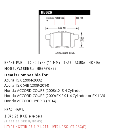
BRAKE PAD - DTC-30 TYPE (14 MM) - REAR - ACURA - HONDA
MODEL/VARENR.:
HB626W.577
Item is Compatible for
:
Acura TSX (2004-2008)
Acura TSX (All) (2009-2014)
Honda ACCORD COUPE (2008) LX-S 4 Cylinder
Honda ACCORD COUPE (2009) EX EX-L 4 Cylinder or EX-L V6
Honda ACCORD HYBRID (2014)
FRA:
HAWK
2.076,25 DKK
M/MOMS
(
1.661,00 DKK
U/MOMS
)
LEVERINGSTID ER 1-2 UGER, HVIS UDSOLGT. DAG(E)