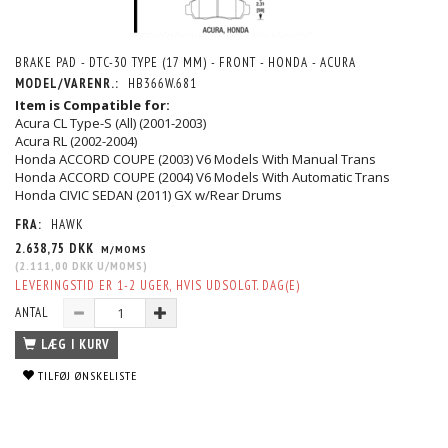
BRAKE PAD - DTC-30 TYPE (17 MM) - FRONT - HONDA - ACURA
MODEL/VARENR.:
HB366W.681
Item is Compatible for:
Acura CL Type-S (All) (2001-2003)
Acura RL (2002-2004)
Honda ACCORD COUPE (2003) V6 Models With Manual Trans
Honda ACCORD COUPE (2004) V6 Models With Automatic Trans
Honda CIVIC SEDAN (2011) GX w/Rear Drums
FRA:
HAWK
2.638,75 DKK
M/MOMS
(
2.111,00 DKK
U/MOMS
)
LEVERINGSTID ER 1-2 UGER, HVIS UDSOLGT. DAG(E)
ANTAL
LÆG I KURV
TILFØJ ØNSKELISTE