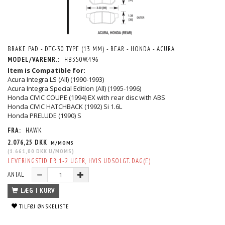
BRAKE PAD - DTC-30 TYPE (13 MM) - REAR - HONDA - ACURA
MODEL/VARENR.:
HB350W.496
Item is Compatible for:
Acura Integra LS (All) (1990-1993)
Acura Integra Special Edition (All) (1995-1996)
Honda CIVIC COUPE (1994) EX with rear disc with ABS
Honda CIVIC HATCHBACK (1992) Si 1.6L
Honda PRELUDE (1990) S
FRA:
HAWK
2.076,25 DKK
M/MOMS
(
1.661,00 DKK
U/MOMS
)
LEVERINGSTID ER 1-2 UGER, HVIS UDSOLGT. DAG(E)
ANTAL
LÆG I KURV
TILFØJ ØNSKELISTE