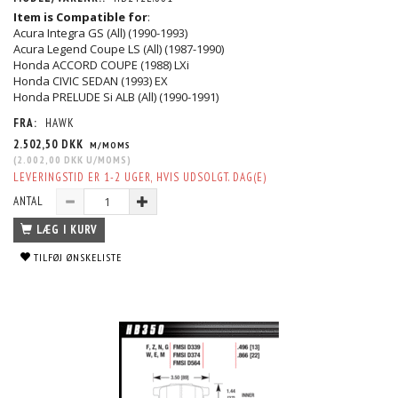
Item is Compatible for
:
Acura Integra GS (All) (1990-1993)
Acura Legend Coupe LS (All) (1987-1990)
Honda ACCORD COUPE (1988) LXi
Honda CIVIC SEDAN (1993) EX
Honda PRELUDE Si ALB (All) (1990-1991)
FRA:
HAWK
2.502,50 DKK
M/MOMS
(
2.002,00 DKK
U/MOMS
)
LEVERINGSTID ER 1-2 UGER, HVIS UDSOLGT. DAG(E)
ANTAL
LÆG I KURV
TILFØJ ØNSKELISTE