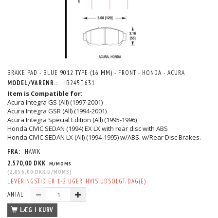
BRAKE PAD - BLUE 9012 TYPE (16 MM) - FRONT - HONDA - ACURA
MODEL/VARENR.:
HB245E.631
Item is Compatible for:
Acura Integra GS (All) (1997-2001)
Acura Integra GSR (All) (1994-2001)
Acura Integra Special Edition (All) (1995-1996)
Honda CIVIC SEDAN (1994) EX LX with rear disc with ABS
Honda CIVIC SEDAN LX (All) (1994-1995) w/ABS. w/Rear Disc Brakes.
FRA:
HAWK
2.570,00 DKK
M/MOMS
(
2.056,00 DKK
U/MOMS
)
LEVERINGSTID ER 1-2 UGER, HVIS UDSOLGT. DAG(E)
ANTAL
LÆG I KURV