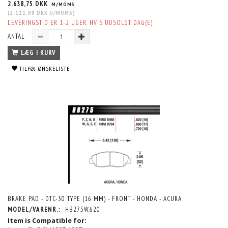
2.638,75 DKK
M/MOMS
(
2.111,00 DKK
U/MOMS
)
LEVERINGSTID ER 1-2 UGER, HVIS UDSOLGT. DAG(E)
ANTAL
LÆG I KURV
TILFØJ ØNSKELISTE
BRAKE PAD - DTC-30 TYPE (16 MM) - FRONT - HONDA - ACURA
MODEL/VARENR.:
HB275W.620
Item is Compatible for: