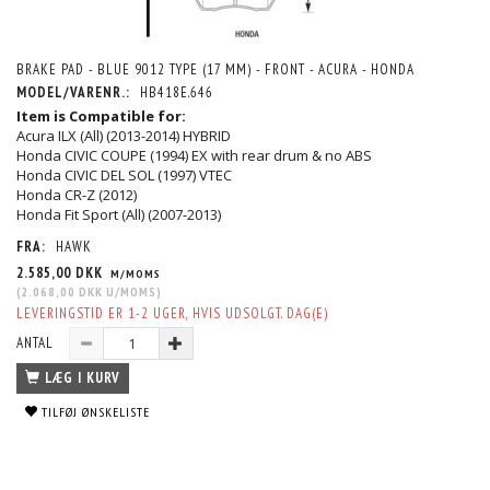
BRAKE PAD - BLUE 9012 TYPE (17 MM) - FRONT - ACURA - HONDA
MODEL/VARENR.:
HB418E.646
Item is Compatible for:
Acura ILX (All) (2013-2014) HYBRID
Honda CIVIC COUPE (1994) EX with rear drum & no ABS
Honda CIVIC DEL SOL (1997) VTEC
Honda CR-Z (2012)
Honda Fit Sport (All) (2007-2013)
FRA:
HAWK
2.585,00 DKK
M/MOMS
(
2.068,00 DKK
U/MOMS
)
LEVERINGSTID ER 1-2 UGER, HVIS UDSOLGT. DAG(E)
ANTAL
LÆG I KURV
TILFØJ ØNSKELISTE