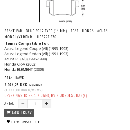
BRAKE PAD - BLUE 9012 TYPE (14 MM) - REAR - HONDA - ACURA
MODEL/VARENR.:
HB572E.570
Item is Compatible for:
Acura Legend Coupe (All) (1993-1993)
Acura Legend Sedan (All) (1991-1993)
Acura RL (All) (1996-1998)
Honda CR-V (2002)
Honda ELEMENT (2009)
FRA:
HAWK
2.076,25 DKK
M/MOMS
(
1.661,00 DKK
U/MOMS
)
LEVERINGSTID ER 1-2 UGER, HVIS UDSOLGT. DAG(E)
ANTAL
LÆG I KURV
TILFØJ ØNSKELISTE