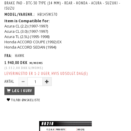
BRAKE PAD - DTC-30 TYPE (14 MM) - REAR - HONDA - ACURA - SUZUKI -
ISUZU
MODEL/VARENR.:
HB145W.570
Item is Compatible for:
Acura CL (2.2) (1997-1997)
Acura CL (3.0) (1997-1997)
Acura TL (2.5L) (1995-1998)
Honda ACCORD COUPE (1992) EX
Honda ACCORD SEDAN (1994)
FRA:
HAWK
1.940,00 DKK
M/MOMS
(
1.552,00 DKK
U/MOMS
)
LEVERINGSTID ER 1-2 UGER, HVIS UDSOLGT. DAG(E)
ANTAL
LÆG I KURV
TILFØJ ØNSKELISTE