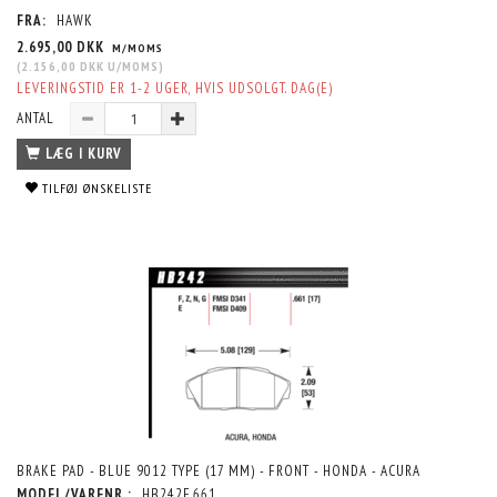
FRA:
HAWK
2.695,00 DKK
M/MOMS
(
2.156,00 DKK
U/MOMS
)
LEVERINGSTID ER 1-2 UGER, HVIS UDSOLGT. DAG(E)
ANTAL
LÆG I KURV
TILFØJ ØNSKELISTE
BRAKE PAD - BLUE 9012 TYPE (17 MM) - FRONT - HONDA - ACURA
MODEL/VARENR.:
HB242E.661