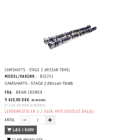
CAMSHAFTS - STAGE 2 (NISSAN TB48)
MODEL/VARENR.:
BC0251
CAMSHAFTS - STAGE 2 (Nissan TB48)
FRA:
BRIAN CROWER
9.420,00 DKK
M/MOMS
(
7.536,00 DKK
U/MOMS
)
LEVERINGSTID ER 1-2 UGER, HVIS UDSOLGT. DAG(E)
ANTAL
LÆG I KURV
TILFØJ ØNSKELISTE