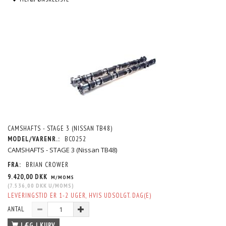
CAMSHAFTS - STAGE 3 (NISSAN TB48)
MODEL/VARENR.:
BC0252
CAMSHAFTS - STAGE 3 (Nissan TB48)
FRA:
BRIAN CROWER
9.420,00 DKK
M/MOMS
(
7.536,00 DKK
U/MOMS
)
LEVERINGSTID ER 1-2 UGER, HVIS UDSOLGT. DAG(E)
ANTAL
LÆG I KURV