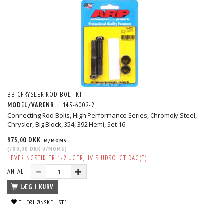
BB CHRYSLER ROD BOLT KIT
MODEL/VARENR.:
145-6002-2
Connecting Rod Bolts, High Performance Series, Chromoly Steel,
Chrysler, Big Block, 354, 392 Hemi, Set 16
975,00 DKK
M/MOMS
(
780,00 DKK
U/MOMS
)
LEVERINGSTID ER 1-2 UGER, HVIS UDSOLGT. DAG(E)
ANTAL
LÆG I KURV
TILFØJ ØNSKELISTE