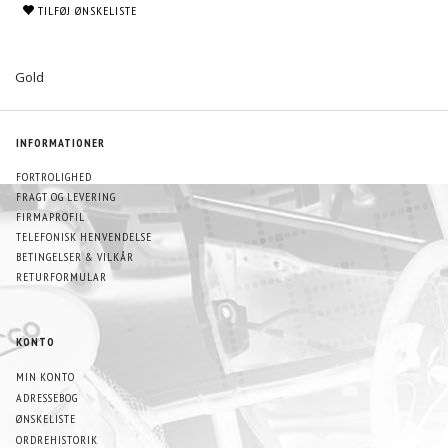
TILFØJ ØNSKELISTE
Gold
INFORMATIONER
FORTROLIGHED
FRAGT OG LEVERING
FIRMAPROFIL
TELEFONISK HENVENDELSE
BETINGELSER & VILKÅR
RETURFORMULAR
KONTO
MIN KONTO
ADRESSEBOG
ØNSKELISTE
ORDREHISTORIK