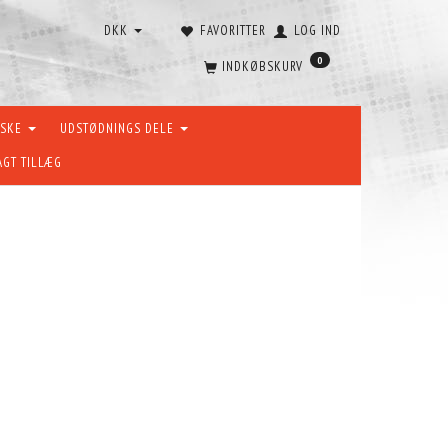
DKK
FAVORITTER
LOG IND
0
INDKØBSKURV
ÆSKE
UDSTØDNINGS DELE
AGT TILLÆG