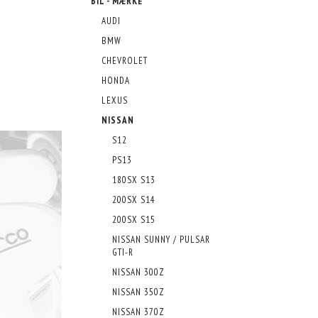
BIL - MÆRKE
AUDI
BMW
CHEVROLET
HONDA
LEXUS
NISSAN
S12
PS13
180SX S13
200SX S14
200SX S15
NISSAN SUNNY / PULSAR
GTI-R
NISSAN 300Z
NISSAN 350Z
NISSAN 370Z