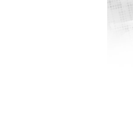
POPULÆR
POPULÆR
PROLINE - AN-6 - SORT NYLON ARMERED
SORT - 4 MM VAKUM SLANGE
132,50 DKK
46,25 DKK
S
M/MOMS
M/MOMS
S
)
(
106,00 DKK
U/MOMS
)
(
37,00 DKK
U/MOMS
)