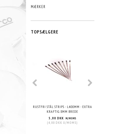
MÆRKER
TOPSÆLGERE
POPULÆR
RUSTFRI STÅL STRIPS - L400MM - EXTRA
VHT WRINKLE PAIN
KRAFTIG 8MM BREDE
5,00 DKK
215,00 DKK
M/MOMS
M/
(
4,00 DKK
U/MOMS
)
(
172,00 DKK
U/