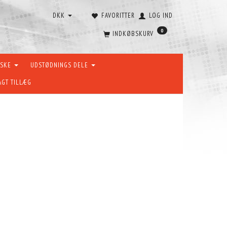
DKK
FAVORITTER
LOG IND
0
INDKØBSKURV
ÆSKE
UDSTØDNINGS DELE
AGT TILLÆG