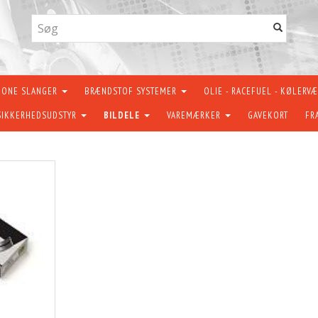
KONE SLANGER
BRÆNDSTOF SYSTEMER
OLIE - RACEFUEL - KØLERV
SIKKERHEDSUDSTYR
BILDELE
VAREMÆRKER
GAVEKORT
FR