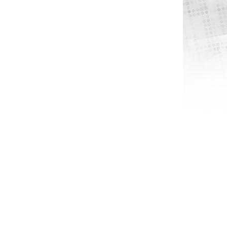
POPULÆR
POPULÆR