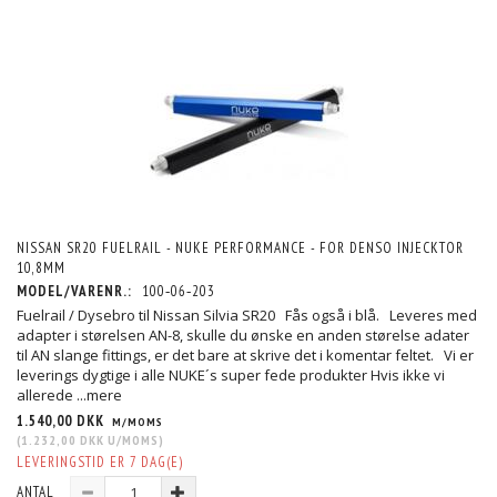
NISSAN SR20 FUELRAIL - NUKE PERFORMANCE - FOR DENSO INJECKTOR
10,8MM
MODEL/VARENR.:
100‐06‐203
Fuelrail / Dysebro til Nissan Silvia SR20 Fås også i blå. Leveres med
adapter i størelsen AN-8, skulle du ønske en anden størelse adater
til AN slange fittings, er det bare at skrive det i komentar feltet. Vi er
leverings dygtige i alle NUKE´s super fede produkter Hvis ikke vi
allerede
...mere
1.540,00 DKK
M/MOMS
(
1.232,00 DKK
U/MOMS
)
LEVERINGSTID ER 7 DAG(E)
ANTAL