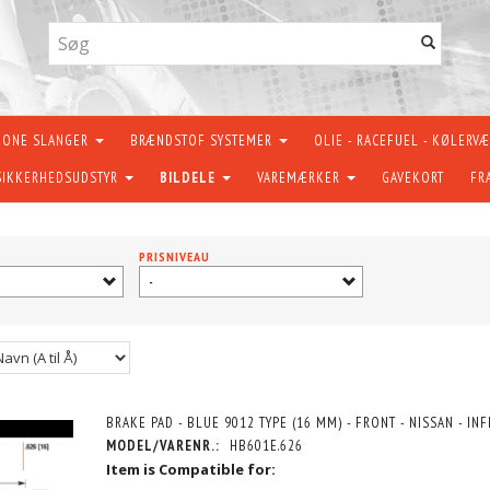
KONE SLANGER
BRÆNDSTOF SYSTEMER
OLIE - RACEFUEL - KØLERV
SIKKERHEDSUDSTYR
BILDELE
VAREMÆRKER
GAVEKORT
FR
PRISNIVEAU
-
BRAKE PAD - BLUE 9012 TYPE (16 MM) - FRONT - NISSAN - INFI
MODEL/VARENR.:
HB601E.626
Item is Compatible for: