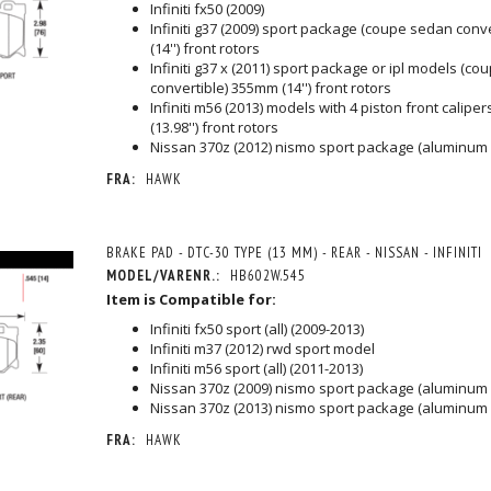
Infiniti fx50 (2009)
Infiniti g37 (2009) sport package (coupe sedan conv
(14'') front rotors
Infiniti g37 x (2011) sport package or ipl models (c
convertible) 355mm (14'') front rotors
Infiniti m56 (2013) models with 4 piston front calipe
(13.98'') front rotors
Nissan 370z (2012) nismo sport package (aluminum 
FRA:
HAWK
BRAKE PAD - DTC-30 TYPE (13 MM) - REAR - NISSAN - INFINITI
MODEL/VARENR.:
HB602W.545
Item is Compatible for:
Infiniti fx50 sport (all) (2009-2013)
Infiniti m37 (2012) rwd sport model
Infiniti m56 sport (all) (2011-2013)
Nissan 370z (2009) nismo sport package (aluminum 
Nissan 370z (2013) nismo sport package (aluminum 
FRA:
HAWK