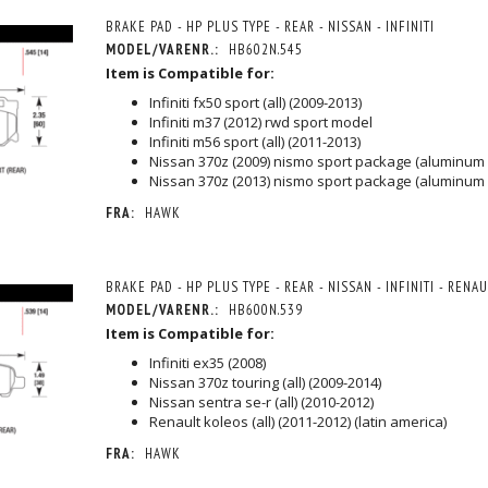
- FRONT
SLOT - FRONT
STANDARD FINISH - FR
BRAKE PAD - HP PLUS TYPE - REAR - NISSAN - INFINITI
RING FOR PRIS
1.978,75 DKK
/MOMS
M/MO
MODEL/VARENR.:
HB602N.545
MOMS
)
+45 25 15 32 90
(
1.583,00 DKK
U/MOM
Item is Compatible for:
Infiniti fx50 sport (all) (2009-2013)
Infiniti m37 (2012) rwd sport model
Infiniti m56 sport (all) (2011-2013)
Nissan 370z (2009) nismo sport package (aluminum 
Nissan 370z (2013) nismo sport package (aluminum 
FRA:
HAWK
BRAKE PAD - HP PLUS TYPE - REAR - NISSAN - INFINITI - RENAU
MODEL/VARENR.:
HB600N.539
Item is Compatible for:
Infiniti ex35 (2008)
Nissan 370z touring (all) (2009-2014)
Nissan sentra se-r (all) (2010-2012)
Renault koleos (all) (2011-2012) (latin america)
FRA:
HAWK