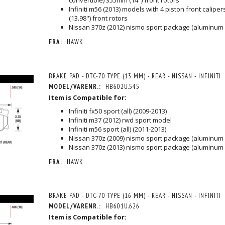
convertible) 355mm (14'') front rotors
Infiniti m56 (2013) models with 4 piston front calipe
(13.98'') front rotors
Nissan 370z (2012) nismo sport package (aluminum 
FRA:
HAWK
BRAKE PAD - DTC-70 TYPE (13 MM) - REAR - NISSAN - INFINITI
MODEL/VARENR.:
HB602U.545
Item is Compatible for:
Infiniti fx50 sport (all) (2009-2013)
Infiniti m37 (2012) rwd sport model
Infiniti m56 sport (all) (2011-2013)
Nissan 370z (2009) nismo sport package (aluminum 
Nissan 370z (2013) nismo sport package (aluminum 
FRA:
HAWK
BRAKE PAD - DTC-70 TYPE (16 MM) - REAR - NISSAN - INFINITI
MODEL/VARENR.:
HB601U.626
Item is Compatible for: