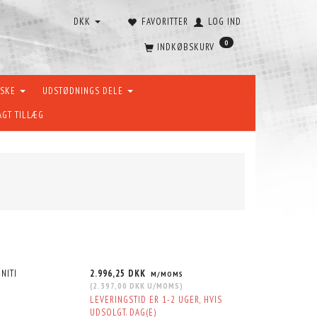
DKK
FAVORITTER
LOG IND
0
INDKØBSKURV
ÆSKE
UDSTØDNINGS DELE
AGT TILLÆG
NITI
2.996,25 DKK
M/MOMS
(
2.397,00 DKK
U/MOMS
)
LEVERINGSTID ER 1-2 UGER, HVIS
UDSOLGT. DAG(E)