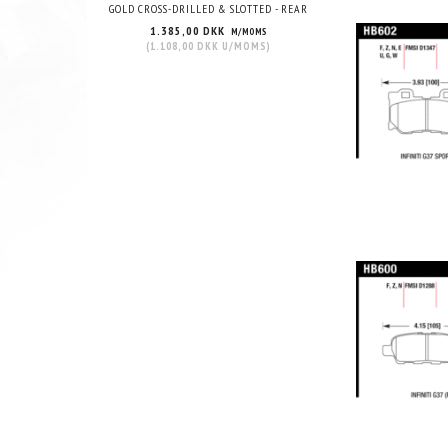
GOLD CROSS-DRILLED & SLOTTED - REAR
STANDARD FINISH 
1.385,00 DKK
1.978,75 DKK
M/MOMS
M
(
1.108,00 DKK
U/MOMS
)
(
1.583,00 DKK
U/