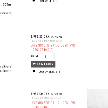
TILFØJ ØNSKELISTE
rs - 355mm
calipers)
2.996,25 DKK
M/MOMS
(
2.397,00 DKK
U/MOMS
)
LEVERINGSTID ER 1-2 UGER, HVIS
UDSOLGT. DAG(E)
ANTAL
LÆG I KURV
calipers)
calipers)
TILFØJ ØNSKELISTE
3.932,50 DKK
M/MOMS
(
3.146,00 DKK
U/MOMS
)
LEVERINGSTID ER 1-2 UGER, HVIS
UDSOLGT. DAG(E)