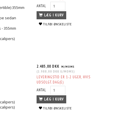
ANTAL
ertible) 355mm
LÆG I KURV
oupe sedan
TILFØJ ØNSKELISTE
rs - 355mm
calipers)
2.485,00 DKK
M/MOMS
(
1.988,00 DKK
U/MOMS
)
LEVERINGSTID ER 1-2 UGER, HVIS
UDSOLGT. DAG(E)
ANTAL
LÆG I KURV
calipers)
calipers)
TILFØJ ØNSKELISTE