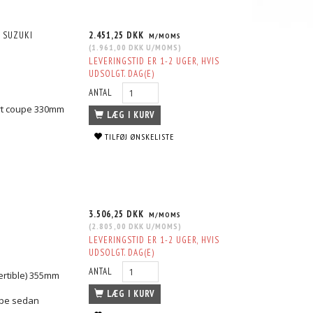
- SUZUKI
2.451,25 DKK
M/MOMS
(
1.961,00 DKK
U/MOMS
)
LEVERINGSTID ER 1-2 UGER, HVIS
UDSOLGT. DAG(E)
ANTAL
ort coupe 330mm
LÆG I KURV
TILFØJ ØNSKELISTE
I
3.506,25 DKK
M/MOMS
(
2.805,00 DKK
U/MOMS
)
LEVERINGSTID ER 1-2 UGER, HVIS
UDSOLGT. DAG(E)
ANTAL
ertible) 355mm
LÆG I KURV
oupe sedan