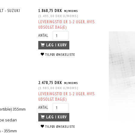
ULT - SUZUKI
1.868,75 DKK
M/MOMS
(
1.495,00 DKK
U/MOMS
)
LEVERINGSTID ER 1-2 UGER, HVIS
UDSOLGT. DAG(E)
ANTAL
LÆG I KURV
TILFØJ ØNSKELISTE
2.478,75 DKK
M/MOMS
(
1.983,00 DKK
U/MOMS
)
LEVERINGSTID ER 1-2 UGER, HVIS
UDSOLGT. DAG(E)
ANTAL
ertible) 355mm
LÆG I KURV
oupe sedan
TILFØJ ØNSKELISTE
rs - 355mm