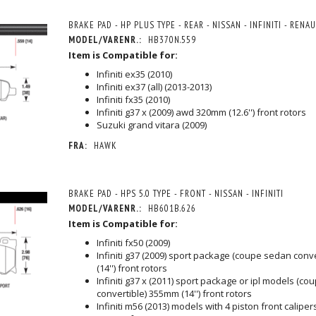
BRAKE PAD - HP PLUS TYPE - REAR - NISSAN - INFINITI - RENA
MODEL/VARENR.:
HB370N.559
Item is Compatible for:
Infiniti ex35 (2010)
Infiniti ex37 (all) (2013-2013)
Infiniti fx35 (2010)
Infiniti g37 x (2009) awd 320mm (12.6'') front rotors
Suzuki grand vitara (2009)
FRA:
HAWK
BRAKE PAD - HPS 5.0 TYPE - FRONT - NISSAN - INFINITI
MODEL/VARENR.:
HB601B.626
Item is Compatible for:
Infiniti fx50 (2009)
Infiniti g37 (2009) sport package (coupe sedan conv
(14'') front rotors
Infiniti g37 x (2011) sport package or ipl models (c
convertible) 355mm (14'') front rotors
Infiniti m56 (2013) models with 4 piston front calipe