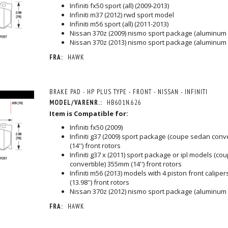
Infiniti fx50 sport (all) (2009-2013)
Infiniti m37 (2012) rwd sport model
Infiniti m56 sport (all) (2011-2013)
Nissan 370z (2009) nismo sport package (aluminum 
Nissan 370z (2013) nismo sport package (aluminum 
FRA:
HAWK
BRAKE PAD - HP PLUS TYPE - FRONT - NISSAN - INFINITI
MODEL/VARENR.:
HB601N.626
Item is Compatible for:
Infiniti fx50 (2009)
Infiniti g37 (2009) sport package (coupe sedan conv
(14'') front rotors
Infiniti g37 x (2011) sport package or ipl models (c
convertible) 355mm (14'') front rotors
Infiniti m56 (2013) models with 4 piston front calipe
(13.98'') front rotors
Nissan 370z (2012) nismo sport package (aluminum 
FRA:
HAWK
RAKE ROTOR
DBA STREET SERIES BRAKE ROTOR T2
DBA HD SERIES BRAKE ROT