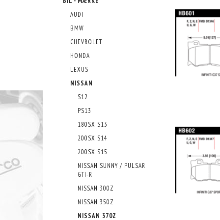
BIL - MÆRKE
AUDI
BMW
CHEVROLET
HONDA
LEXUS
NISSAN
S12
PS13
180SX S13
200SX S14
200SX S15
NISSAN SUNNY / PULSAR
GTI-R
NISSAN 300Z
NISSAN 350Z
NISSAN 370Z