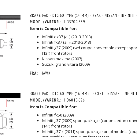
BRAKE PAD - DTC-60 TYPE (14 MM) - REAR - NISSAN - INFINITI 
MODEL/VARENR.:
HB370G.559
Item is Compatible for:
Infiniti ex37 (all) (2013-2013)
Infiniti fx37 (all) (2013-2013)
Infiniti g37 (2009) rwd coupe convertible except sp
(13'') front rotors
Nissan maxima (2007)
Suzuki grand vitara (2009)
FRA:
HAWK
BRAKE PAD - DTC-60 TYPE (16 MM) - FRONT - NISSAN - INFINIT
MODEL/VARENR.:
HB601G.626
Item is Compatible for:
Infiniti fx50 (2009)
Infiniti g37 (2009) sport package (coupe sedan conv
(14'') front rotors
Infiniti g37 x (2011) sport package or ipl models (c