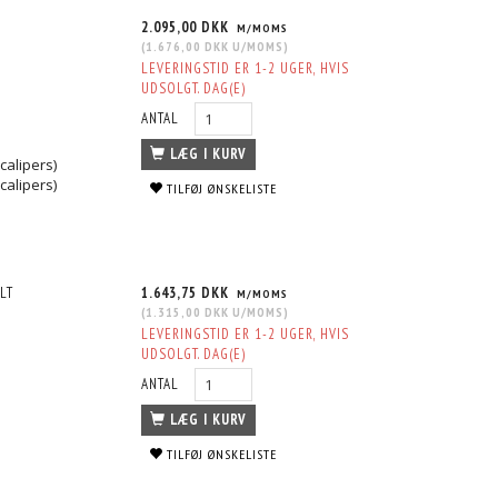
ONT
ROTOR 4000 T3 SLOT - FRONT
CROSS-DRILLED & SLOTTED - FR
2.095,00 DKK
M/MOMS
2.572,50 DKK
3.270,00 DKK
MS
M/MOMS
M/MOMS
(
1.676,00 DKK
U/MOMS
)
S
)
(
2.058,00 DKK
U/MOMS
)
(
2.616,00 DKK
U/MOMS
)
LEVERINGSTID ER 1-2 UGER, HVIS
UDSOLGT. DAG(E)
ANTAL
LÆG I KURV
calipers)
calipers)
TILFØJ ØNSKELISTE
LT
1.643,75 DKK
M/MOMS
(
1.315,00 DKK
U/MOMS
)
LEVERINGSTID ER 1-2 UGER, HVIS
UDSOLGT. DAG(E)
ANTAL
LÆG I KURV
TILFØJ ØNSKELISTE