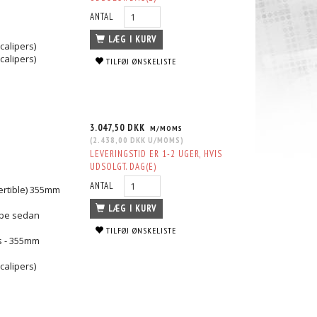
ANTAL
LÆG I KURV
calipers)
calipers)
TILFØJ ØNSKELISTE
3.047,50 DKK
M/MOMS
(
2.438,00 DKK
U/MOMS
)
LEVERINGSTID ER 1-2 UGER, HVIS
UDSOLGT. DAG(E)
ANTAL
ertible) 355mm
LÆG I KURV
oupe sedan
TILFØJ ØNSKELISTE
rs - 355mm
calipers)
OR 4000
DBA CLUBSPEC ROAD & RACE BRAKE
DBA HD SERIES BRAKE ROTOR 400