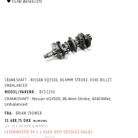
TILFØJ ØNSKELISTE
CRANKSHAFT - NISSAN VQ35DE, 86.4MM STROKE, 4340 BILLET,
UNBALANCED
MODEL/VARENR.:
BC5225U
CRANKSHAFT - Nissan VQ35DE, 86.4mm Stroke, 4340 Billet,
Unbalanced
FRA:
BRIAN CROWER
31.688,75 DKK
M/MOMS
(
25.351,00 DKK
U/MOMS
)
LEVERINGSTID ER 1-2 UGER, HVIS UDSOLGT. DAG(E)