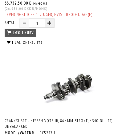
33.732,50 DKK
M/MOMS
(
26.986,00 DKK
U/MOMS
)
LEVERINGSTID ER 1-2 UGER, HVIS UDSOLGT. DAG(E)
ANTAL
LÆG I KURV
TILFØJ ØNSKELISTE
CRANKSHAFT - NISSAN VQ35HR, 86.4MM STROKE, 4340 BILLET,
UNBALANCED
MODEL/VARENR.:
BC5227U