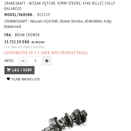
CRANKSHAFT - NISSAN VQ37HR, 92MM STROKE, 4340 BILLET, FULLY
BALANCED
MODEL/VARENR.:
BC5229
CRANKSHAFT - Nissan VQ37HR, 92mm Stroke, 4340 Billet, Fully
Balanced
FRA:
BRIAN CROWER
33.732,50 DKK
M/MOMS
(
26.986,00 DKK
U/MOMS
)
LEVERINGSTID ER 1-2 UGER, HVIS UDSOLGT. DAG(E)
ANTAL
LÆG I KURV
TILFØJ ØNSKELISTE