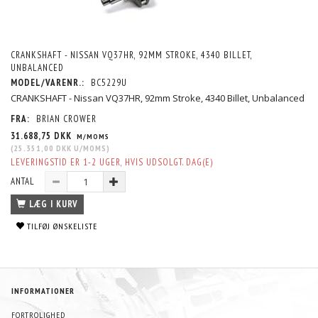
CRANKSHAFT - NISSAN VQ37HR, 92MM STROKE, 4340 BILLET,
UNBALANCED
MODEL/VARENR.:
BC5229U
CRANKSHAFT - Nissan VQ37HR, 92mm Stroke, 4340 Billet, Unbalanced
FRA:
BRIAN CROWER
31.688,75 DKK
M/MOMS
(
25.351,00 DKK
U/MOMS
)
LEVERINGSTID ER 1-2 UGER, HVIS UDSOLGT. DAG(E)
ANTAL
LÆG I KURV
TILFØJ ØNSKELISTE
INFORMATIONER
FORTROLIGHED