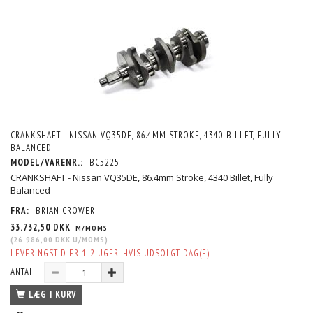
CRANKSHAFT - NISSAN VQ35DE, 86.4MM STROKE, 4340 BILLET, FULLY
BALANCED
MODEL/VARENR.:
BC5225
CRANKSHAFT - Nissan VQ35DE, 86.4mm Stroke, 4340 Billet, Fully
Balanced
FRA:
BRIAN CROWER
33.732,50 DKK
M/MOMS
(
26.986,00 DKK
U/MOMS
)
LEVERINGSTID ER 1-2 UGER, HVIS UDSOLGT. DAG(E)
ANTAL
LÆG I KURV