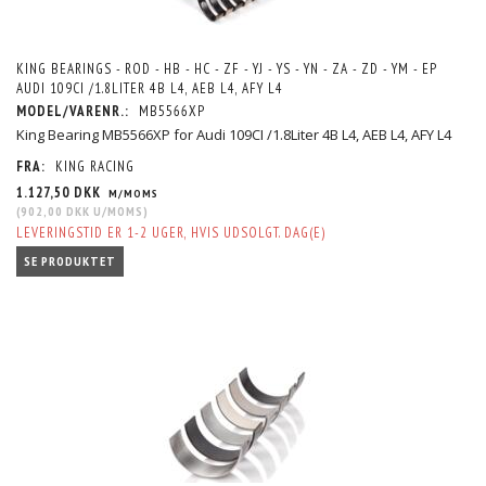
KING BEARINGS - ROD - HB - HC - ZF - YJ - YS - YN - ZA - ZD - YM - EP
AUDI 109CI /1.8LITER 4B L4, AEB L4, AFY L4
MODEL/VARENR.:
MB5566XP
King Bearing MB5566XP for Audi 109CI /1.8Liter 4B L4, AEB L4, AFY L4
FRA:
KING RACING
1.127,50 DKK
M/MOMS
(
902,00 DKK
U/MOMS
)
LEVERINGSTID ER 1-2 UGER, HVIS UDSOLGT. DAG(E)
SE PRODUKTET