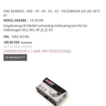
KING BEARINGS - ROD - HY - HX - KU - KZ - VOLKSWAGEN ACU APL HP JT
KV
MODEL/VARENR.:
CR 505AM
King Bearing CR 505AM Connecting rod bearing set VAG for
Volkswagen ACU, APL, HP, JS, JT, KV
FRA:
KING RACING
200,00 DKK
M/MOMS
(
160,00 DKK
U/MOMS
)
LEVERINGSTID ER 1-2 UGER, HVIS UDSOLGT. DAG(E)
SE PRODUKTET