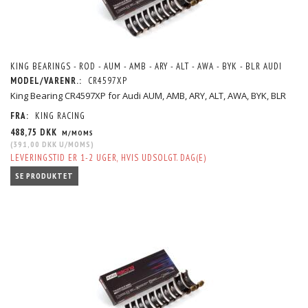
KING BEARINGS - ROD - AUM - AMB - ARY - ALT - AWA - BYK - BLR AUDI
MODEL/VARENR.:
CR4597XP
King Bearing CR4597XP for Audi AUM, AMB, ARY, ALT, AWA, BYK, BLR
FRA:
KING RACING
488,75 DKK
M/MOMS
(
391,00 DKK
U/MOMS
)
LEVERINGSTID ER 1-2 UGER, HVIS UDSOLGT. DAG(E)
SE PRODUKTET