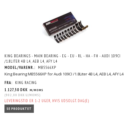
KING BEARINGS - MAIN BEARING - EG - EU - RL - HA - FH - AUDI 109CI
/1.8LITER 4B L4, AEB L4, AFY L4
MODEL/VARENR.:
MB5566XP
King Bearing MB5566XP for Audi 109CI /1.8Liter 4B L4, AEB L4, AFY L4
FRA:
KING RACING
1.127,50 DKK
M/MOMS
(
902,00 DKK
U/MOMS
)
LEVERINGSTID ER 1-2 UGER, HVIS UDSOLGT. DAG(E)
SE PRODUKTET