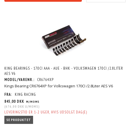
KING BEARINGS - 170CI AAA - AUE - BHK - VOLKSWAGEN 170CI /2.8LITER
AES V6
MODEL/VARENR.:
CR6764XP
Kings Bearing CR6764XP for Volkswagen 170CI /2.8Liter AES V6
FRA:
KING RACING
845,00 DKK
M/MOMS
(
676,00 DKK
U/MOMS
)
LEVERINGSTID ER 1-2 UGER, HVIS UDSOLGT. DAG(E)
SE PRODUKTET