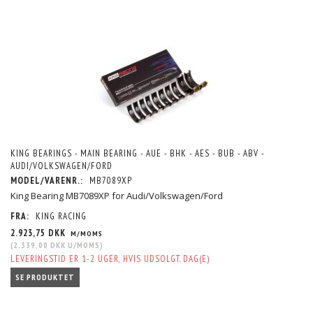
KING BEARINGS - MAIN BEARING - AUE - BHK - AES - BUB - ABV -
AUDI/VOLKSWAGEN/FORD
MODEL/VARENR.:
MB7089XP
King Bearing MB7089XP for Audi/Volkswagen/Ford
FRA:
KING RACING
2.923,75 DKK
M/MOMS
(
2.339,00 DKK
U/MOMS
)
LEVERINGSTID ER 1-2 UGER, HVIS UDSOLGT. DAG(E)
SE PRODUKTET