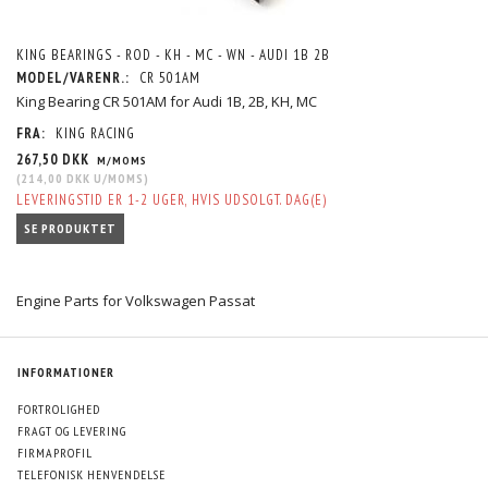
KING BEARINGS - ROD - KH - MC - WN - AUDI 1B 2B
MODEL/VARENR.:
CR 501AM
King Bearing CR 501AM for Audi 1B, 2B, KH, MC
FRA:
KING RACING
267,50 DKK
M/MOMS
(
214,00 DKK
U/MOMS
)
LEVERINGSTID ER 1-2 UGER, HVIS UDSOLGT. DAG(E)
SE PRODUKTET
Engine Parts for Volkswagen Passat
INFORMATIONER
FORTROLIGHED
FRAGT OG LEVERING
FIRMAPROFIL
TELEFONISK HENVENDELSE