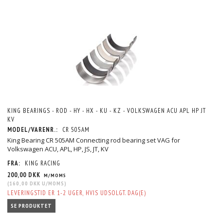
KING BEARINGS - ROD - HY - HX - KU - KZ - VOLKSWAGEN ACU APL HP JT
KV
MODEL/VARENR.:
CR 505AM
King Bearing CR 505AM Connecting rod bearing set VAG for
Volkswagen ACU, APL, HP, JS, JT, KV
FRA:
KING RACING
200,00 DKK
M/MOMS
(
160,00 DKK
U/MOMS
)
LEVERINGSTID ER 1-2 UGER, HVIS UDSOLGT. DAG(E)
SE PRODUKTET