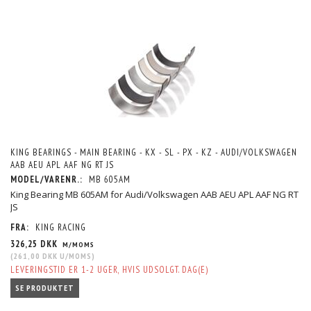
KING BEARINGS - MAIN BEARING - KX - SL - PX - KZ - AUDI/VOLKSWAGEN
AAB AEU APL AAF NG RT JS
MODEL/VARENR.:
MB 605AM
King Bearing MB 605AM for Audi/Volkswagen AAB AEU APL AAF NG RT
JS
FRA:
KING RACING
326,25 DKK
M/MOMS
(
261,00 DKK
U/MOMS
)
LEVERINGSTID ER 1-2 UGER, HVIS UDSOLGT. DAG(E)
SE PRODUKTET