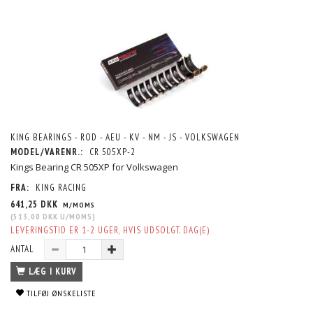
KING BEARINGS - ROD - AEU - KV - NM - JS - VOLKSWAGEN
MODEL/VARENR.:
CR 505XP-2
Kings Bearing CR 505XP for Volkswagen
FRA:
KING RACING
641,25 DKK
M/MOMS
(
513,00 DKK
U/MOMS
)
LEVERINGSTID ER 1-2 UGER, HVIS UDSOLGT. DAG(E)
ANTAL
LÆG I KURV
TILFØJ ØNSKELISTE