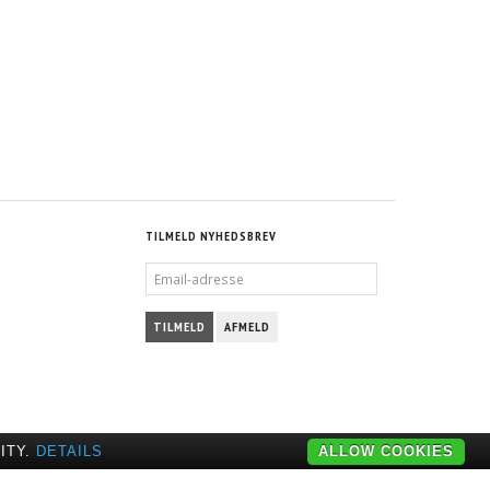
 - 3D - CN
KING BEARINGS - ROD - DE - NC - 3D - CN
DI AAS
VOLKSWAGEN AAB, AEU/AUDI AAS
302,50 DKK
S
M/MOMS
S
)
(
242,00 DKK
U/MOMS
)
TILMELD NYHEDSBREV
EMAIL-
ADRESSE
TILMELD
AFMELD
ITY.
DETAILS
ALLOW COOKIES