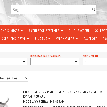
KONE SLANGER
BRÆNDSTOF SYSTEMER
OLIE - RACEFUEL - KØLERV
SIKKERHEDSUDSTYR
BILDELE
VAREMÆRKER
GAVEKORT
FR
KING RACING BEARINGS
PRISNIVEAU
-
-
KING BEARINGS - MAIN BEARING - DE - NC - 3D - CN AUDI/VO
KV AAB ACU APL
MODEL/VARENR.:
MB 633AM
King Bearing MB 633AM for Audi/Volkswagen NG JP KV AA