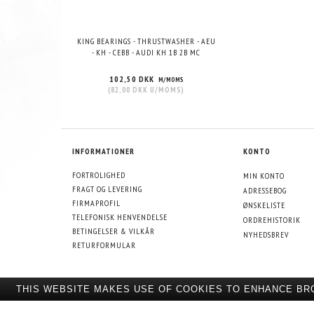
KING BEARINGS - THRUSTWASHER - AEU
KING BEARINGS - MAIN B
- KH - CEBB - AUDI KH 1B 2B MC
SL - PX - KZ - AUDI/VO
AEU APL AAF NG
102,50 DKK
326,25 DKK
M/MOMS
M/
(
82,00 DKK
U/MOMS
)
(
261,00 DKK
U/
INFORMATIONER
KONTO
FORTROLIGHED
MIN KONTO
FRAGT OG LEVERING
ADRESSEBOG
FIRMAPROFIL
ØNSKELISTE
TELEFONISK HENVENDELSE
ORDREHISTORIK
BETINGELSER & VILKÅR
NYHEDSBREV
RETURFORMULAR
THIS WEBSITE MAKES USE OF COOKIES TO ENHANCE BR