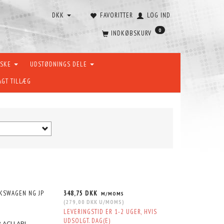
DKK
FAVORITTER
LOG IND
0
INDKØBSKURV
ÆSKE
UDSTØDNINGS DELE
AGT TILLÆG
LKSWAGEN NG JP
348,75 DKK
M/MOMS
(
279,00 DKK
U/MOMS
)
LEVERINGSTID ER 1-2 UGER, HVIS
UDSOLGT. DAG(E)
B ACU APL