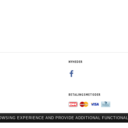
EARING - KX -
KING BEARINGS - MAIN BEARING - DE -
KING BEARINGS - ROD - DE - NC
LKSWAGEN AAB
NC - 3D - CN AUDI/VOLKSWAGEN NG JP
VOLKSWAGEN AAB, AEU/AU
 RT JS
KV AAB ACU APL
348,75 DKK
191,25 DKK
MOMS
M/MOMS
M/MOM
MOMS
)
(
279,00 DKK
U/MOMS
)
(
153,00 DKK
U/MOM
NYHEDER
BETALINGSMETODER
OWSING EXPERIENCE AND PROVIDE ADDITIONAL FUNCTIONAL