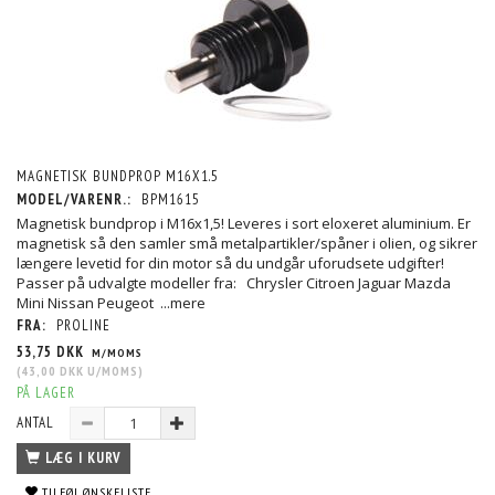
MAGNETISK BUNDPROP M16X1.5
MODEL/VARENR.:
BPM1615
Magnetisk bundprop i M16x1,5! Leveres i sort eloxeret aluminium. Er
magnetisk så den samler små metalpartikler/spåner i olien, og sikrer
længere levetid for din motor så du undgår uforudsete udgifter!
Passer på udvalgte modeller fra: Chrysler Citroen Jaguar Mazda
Mini Nissan Peugeot
...mere
FRA:
PROLINE
53,75 DKK
M/MOMS
(
43,00 DKK
U/MOMS
)
PÅ LAGER
ANTAL
LÆG I KURV
TILFØJ ØNSKELISTE