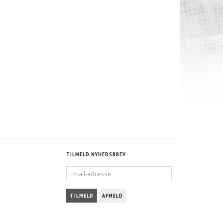
G - F22B6
KING BEARINGS - ROD - K24Z3 - K24A2 -
KING BEARINGS - MAIN BEARING - 
B1
K24A - K24Z1
- HONDA 2.0LITER F20C1 (DOHC 
VALVES GASOLINE)
RING FOR PRIS
1.378,75 DKK
M/MOMS
+45 25 15 32 90
(
1.103,00 DKK
U/MOMS
)
TILMELD NYHEDSBREV
EMAIL-
ADRESSE
TILMELD
AFMELD