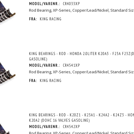
MODEL/VARENR.:
CR4033XP
Rod Bearing, XP-Series, Copper/Lead/Nickel, Standard Size
FRA:
KING RACING
KING BEARINGS - ROD - HONDA 2.0LITER K20A3 - F23A F23Z(
GASOLINE)
MODEL/VARENR.:
CR4541XP
Rod Bearing, XP-Series, Copper/Lead/Nickel, Standard Size,
FRA:
KING RACING
KING BEARINGS - ROD - K20Z1 - K23A1 - K24A2 - K24Z3 - HO
K20A2 (DOHC 16 VALVES GASOLINE)
MODEL/VARENR.:
CR4542XP
Rod Bearing, XP-Series, Copper/Lead/Nickel, Standard Size,