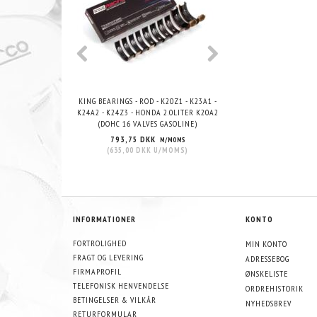
KING BEARINGS - ROD - K20Z1 - K23A1 -
KING BEARINGS - ROD - 
K24A2 - K24Z3 - HONDA 2.0LITER K20A2
K20A3 - F23A F23Z(DO
(DOHC 16 VALVES GASOLINE)
GASOLINE)
793,75 DKK
710,00 DKK
M/MOMS
M/
(
635,00 DKK
U/MOMS
)
(
568,00 DKK
U/
INFORMATIONER
KONTO
FORTROLIGHED
MIN KONTO
FRAGT OG LEVERING
ADRESSEBOG
FIRMAPROFIL
ØNSKELISTE
TELEFONISK HENVENDELSE
ORDREHISTORIK
BETINGELSER & VILKÅR
NYHEDSBREV
RETURFORMULAR