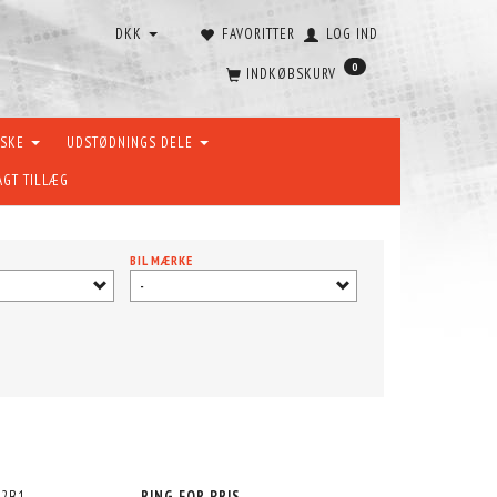
DKK
FAVORITTER
LOG IND
0
INDKØBSKURV
ÆSKE
UDSTØDNINGS DELE
AGT TILLÆG
BIL MÆRKE
-
22B1
RING FOR PRIS