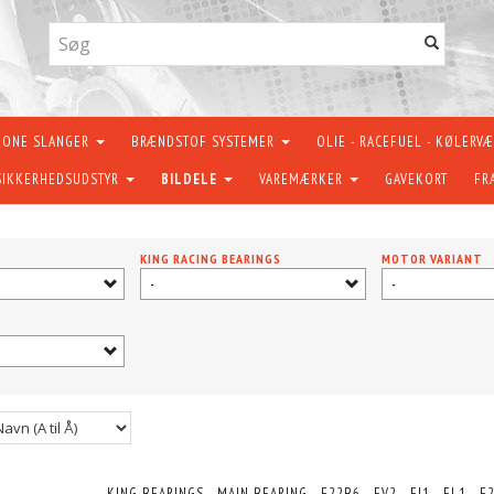
KONE SLANGER
BRÆNDSTOF SYSTEMER
OLIE - RACEFUEL - KØLERV
SIKKERHEDSUDSTYR
BILDELE
VAREMÆRKER
GAVEKORT
FR
KING RACING BEARINGS
MOTOR VARIANT
-
-
KING BEARINGS - MAIN BEARING - F22B6 - EV2 - EJ1 - EL1 - F