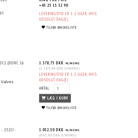
+45 25 15 32 90
B1
LEVERINGSTID ER 1-2 UGER, HVIS
UDSOLGT. DAG(E)
TILFØJ ØNSKELISTE
20C1 (DOHC 16
1.378,75 DKK
M/MOMS
(
1.103,00 DKK
U/MOMS
)
LEVERINGSTID ER 1-2 UGER, HVIS
UDSOLGT. DAG(E)
 Valves
ANTAL
LÆG I KURV
TILFØJ ØNSKELISTE
- 132CI -
1.052,50 DKK
M/MOMS
(
842,00 DKK
U/MOMS
)