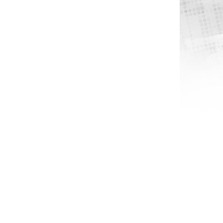
POPULÆR
POPULÆR