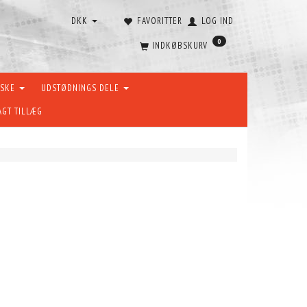
DKK
FAVORITTER
LOG IND
0
INDKØBSKURV
ÆSKE
UDSTØDNINGS DELE
AGT TILLÆG