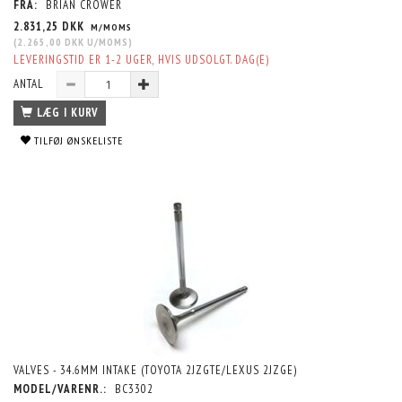
FRA:
BRIAN CROWER
2.831,25 DKK
M/MOMS
(
2.265,00 DKK
U/MOMS
)
LEVERINGSTID ER 1-2 UGER, HVIS UDSOLGT. DAG(E)
ANTAL
LÆG I KURV
TILFØJ ØNSKELISTE
VALVES - 34.6MM INTAKE (TOYOTA 2JZGTE/LEXUS 2JZGE)
MODEL/VARENR.:
BC3302