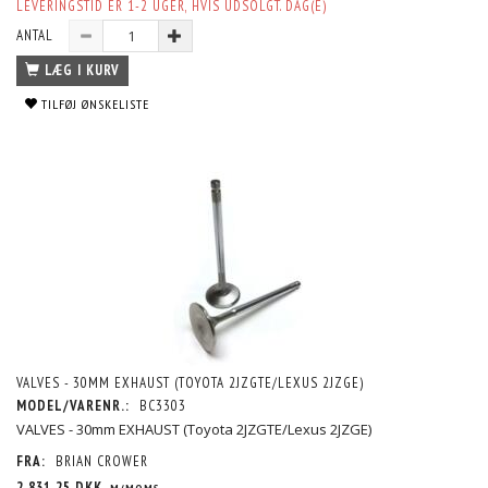
LEVERINGSTID ER 1-2 UGER, HVIS UDSOLGT. DAG(E)
ANTAL
LÆG I KURV
TILFØJ ØNSKELISTE
VALVES - 30MM EXHAUST (TOYOTA 2JZGTE/LEXUS 2JZGE)
MODEL/VARENR.:
BC3303
VALVES - 30mm EXHAUST (Toyota 2JZGTE/Lexus 2JZGE)
FRA:
BRIAN CROWER
2.831,25 DKK
M/MOMS