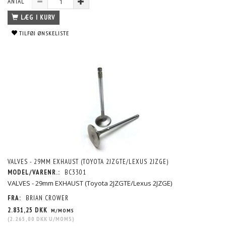
ANTAL
LÆG I KURV
TILFØJ ØNSKELISTE
VALVES - 29MM EXHAUST (TOYOTA 2JZGTE/LEXUS 2JZGE)
MODEL/VARENR.:
BC3301
VALVES - 29mm EXHAUST (Toyota 2JZGTE/Lexus 2JZGE)
FRA:
BRIAN CROWER
2.831,25 DKK
M/MOMS
(
2.265,00 DKK
U/MOMS
)