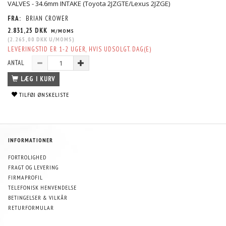
VALVES - 34.6mm INTAKE (Toyota 2JZGTE/Lexus 2JZGE)
FRA:
BRIAN CROWER
2.831,25 DKK
M/MOMS
(
2.265,00 DKK
U/MOMS
)
LEVERINGSTID ER 1-2 UGER, HVIS UDSOLGT. DAG(E)
ANTAL
LÆG I KURV
TILFØJ ØNSKELISTE
INFORMATIONER
FORTROLIGHED
FRAGT OG LEVERING
FIRMAPROFIL
TELEFONISK HENVENDELSE
BETINGELSER & VILKÅR
RETURFORMULAR