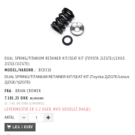
DUAL SPRING/TITANIUM RETAINER KIT/SEAT KIT (TOYOTA 2JZGTE/LEXUS
2JZGE/1JZGTE)
MODEL/VARENR.:
BC0310
DUAL SPRING/TITANIUM RETAINER KIT/SEAT KIT (Toyota 2JZGTE/Lexus
2JZGE/1JZGTE)
FRA:
BRIAN CROWER
7.181,25 DKK
M/MOMS
(
5.745,00 DKK
U/MOMS
)
LEVERINGSTID ER 1-2 UGER, HVIS UDSOLGT. DAG(E)
ANTAL
LÆG I KURV