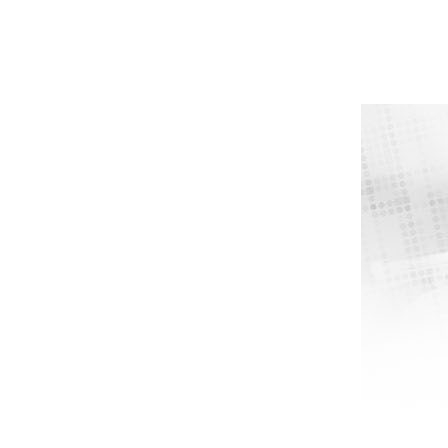
POPULÆR
POPULÆR