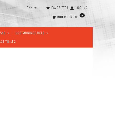
DKK
FAVORITTER
LOG IND
0
INDKØBSKURV
ÆSKE
UDSTØDNINGS DELE
AGT TILLÆG