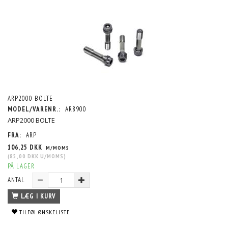
ARP2000 BOLTE
MODEL/VARENR.:
AR8900
ARP2000 BOLTE
FRA:
ARP
106,25 DKK
M/MOMS
(
85,00 DKK
U/MOMS
)
PÅ LAGER
ANTAL
LÆG I KURV
TILFØJ ØNSKELISTE