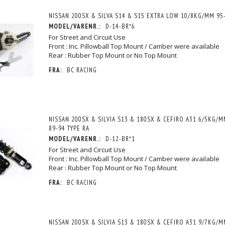
NISSAN 200SX & SILVA S14 & S15 EXTRA LOW 10/8KG/MM 95-
MODEL/VARENR.:
D-14-BR*6
For Street and Circuit Use
Front : Inc. Pillowball Top Mount / Camber were available
Rear : Rubber Top Mount or No Top Mount
FRA:
BC RACING
NISSAN 200SX & SILVIA S13 & 180SX & CEFIRO A31 6/5KG/M
89-94 TYPE RA
SSAN 350Z Z33
INFINITI G35 V35 & NISSAN 350Z Z33
INFINITI G35 V35 & NISSAN 
MODEL/VARENR.:
D-12-BR*1
TYPE RS
12/10KG/MM 03+ TYPE RS
8/6KG/MM 03+ TYPE R
For Street and Circuit Use
10.872,50 DKK
10.872,50 DKK
M/MOMS
M/MOMS
M/MO
Front : Inc. Pillowball Top Mount / Camber were available
MOMS
)
(
8.698,00 DKK
U/MOMS
)
(
8.698,00 DKK
U/MOM
Rear : Rubber Top Mount or No Top Mount
FRA:
BC RACING
NISSAN 200SX & SILVIA S13 & 180SX & CEFIRO A31 9/7KG/M