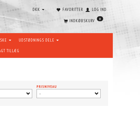
DKK
FAVORITTER
LOG IND
0
INDKØBSKURV
ÆSKE
UDSTØDNINGS DELE
AGT TILLÆG
PRISNIVEAU
-