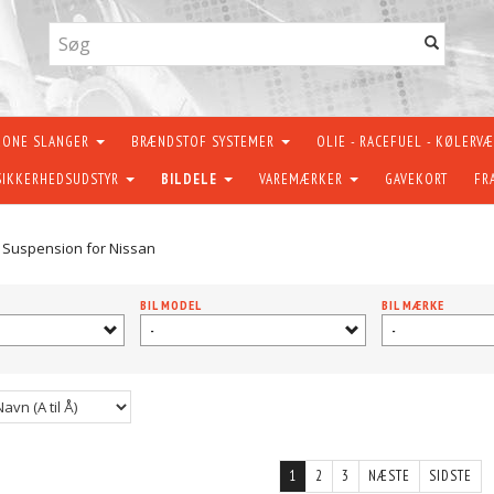
KONE SLANGER
BRÆNDSTOF SYSTEMER
OLIE - RACEFUEL - KØLERV
SIKKERHEDSUDSTYR
BILDELE
VAREMÆRKER
GAVEKORT
FR
g Suspension for Nissan
BIL MODEL
BIL MÆRKE
-
-
1
2
3
NÆSTE
SIDSTE