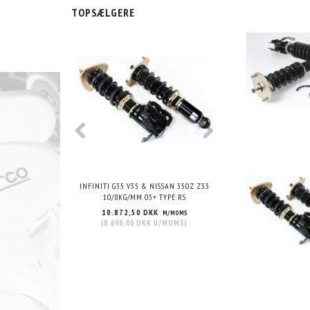
TOPSÆLGERE
INFINITI G35 V35 & NISSAN 350Z Z33
INFINITI G35 V35 & NI
10/8KG/MM 03+ TYPE RS
12/12KG/MM 03+ 
10.872,50 DKK
10.872,50 DKK
M/MOMS
(
8.698,00 DKK
U/MOMS
)
(
8.698,00 DKK
U/