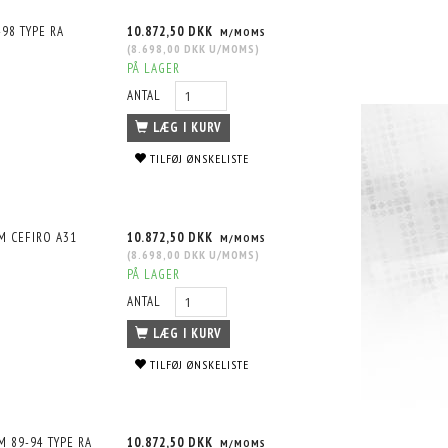
98 TYPE RA
10.872,50 DKK
M/MOMS
(
8.698,00 DKK
U/MOMS
)
PÅ LAGER
ANTAL
LÆG I KURV
TILFØJ ØNSKELISTE
M CEFIRO A31
10.872,50 DKK
M/MOMS
(
8.698,00 DKK
U/MOMS
)
350Z Z33
INFINITI G35 V35 D-17-BR-RS 14/12
NISSAN GTR R35 12/10KG/MM 07+ 
PÅ LAGER
S
EXTRA LOW 03+ TYPE RS
RS
ANTAL
10.872,50 DKK
12.002,50 DKK
MS
M/MOMS
M/MOMS
S
)
(
8.698,00 DKK
U/MOMS
)
(
9.602,00 DKK
U/MOMS
)
LÆG I KURV
TILFØJ ØNSKELISTE
M 89-94 TYPE RA
10.872,50 DKK
M/MOMS