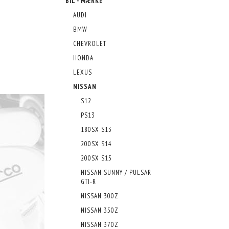
BIL - MÆRKE
AUDI
BMW
CHEVROLET
HONDA
LEXUS
NISSAN
S12
PS13
180SX S13
200SX S14
200SX S15
NISSAN SUNNY / PULSAR
GTI-R
NISSAN 300Z
NISSAN 350Z
NISSAN 370Z