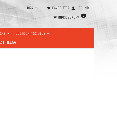
DKK
FAVORITTER
LOG IND
0
INDKØBSKURV
ÆSKE
UDSTØDNINGS DELE
AGT TILLÆG