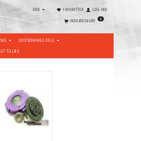
DKK
FAVORITTER
LOG IND
0
INDKØBSKURV
ÆSKE
UDSTØDNINGS DELE
AGT TILLÆG