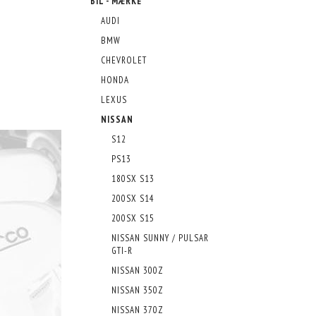
BIL - MÆRKE
AUDI
BMW
CHEVROLET
HONDA
LEXUS
NISSAN
S12
PS13
180SX S13
200SX S14
200SX S15
NISSAN SUNNY / PULSAR
GTI-R
NISSAN 300Z
NISSAN 350Z
NISSAN 370Z