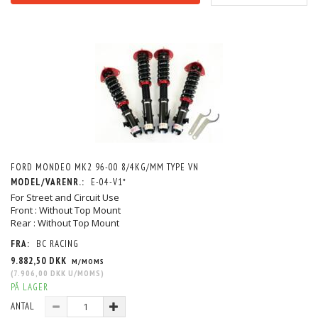
FORD MONDEO MK2 96-00 8/4KG/MM TYPE VN
MODEL/VARENR.:
E-04-V1*
For Street and Circuit Use
Front : Without Top Mount
Rear : Without Top Mount
FRA:
BC RACING
9.882,50 DKK
M/MOMS
(
7.906,00 DKK
U/MOMS
)
PÅ LAGER
ANTAL